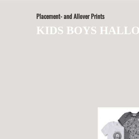
Zum
Inhalt
Placement- and Allover Prints
springen
KIDS BOYS HALL